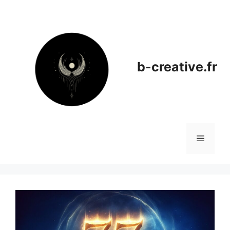
Aller
au
contenu
b-creative.fr
Menu