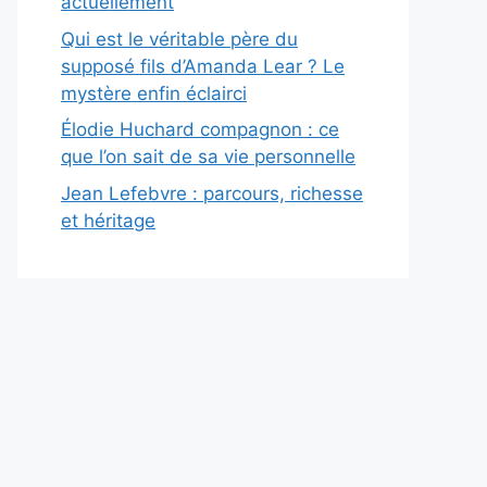
actuellement
Qui est le véritable père du
supposé fils d’Amanda Lear ? Le
mystère enfin éclairci
Élodie Huchard compagnon : ce
que l’on sait de sa vie personnelle
Jean Lefebvre : parcours, richesse
et héritage