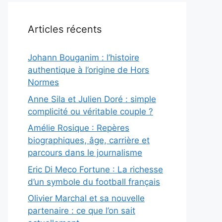
Articles récents
Johann Bouganim : l’histoire
authentique à l’origine de Hors
Normes
Anne Sila et Julien Doré : simple
complicité ou véritable couple ?
Amélie Rosique : Repères
biographiques, âge, carrière et
parcours dans le journalisme
Eric Di Meco Fortune : La richesse
d’un symbole du football français
Olivier Marchal et sa nouvelle
partenaire : ce que l’on sait