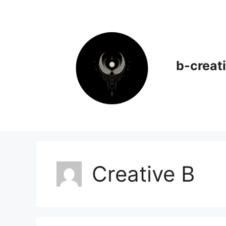
Aller
au
contenu
b-creati
Creative B