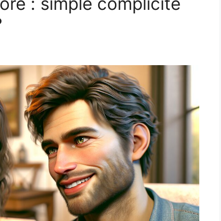
oré : simple complicité
?