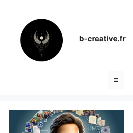
Aller
au
contenu
b-creative.fr
Menu