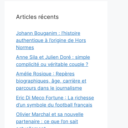
Articles récents
Johann Bouganim : l’histoire
authentique à l’origine de Hors
Normes
Anne Sila et Julien Doré : simple
complicité ou véritable couple ?
Amélie Rosique : Repères
biographiques, âge, carrière et
parcours dans le journalisme
Eric Di Meco Fortune : La richesse
d’un symbole du football français
Olivier Marchal et sa nouvelle
partenaire : ce que l’on sait