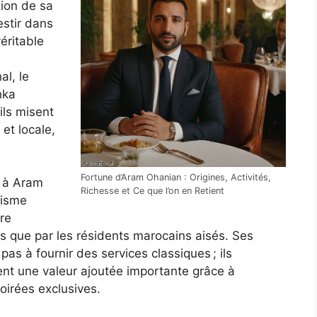
tion de sa
vestir dans
éritable
al, le
hka
ils misent
 et locale,
Fortune d’Aram Ohanian : Origines, Activités,
t à Aram
Richesse et Ce que l’on en Retient
misme
are
s que par les résidents marocains aisés. Ses
pas à fournir des services classiques ; ils
rent une valeur ajoutée importante grâce à
oirées exclusives.