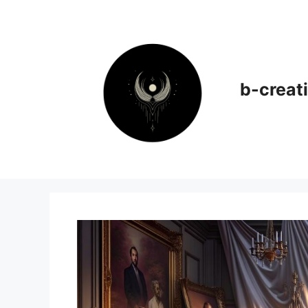
Aller
au
contenu
b-creati