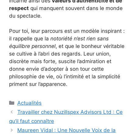
incarne ainsi des
valeurs d’authenticité et de
respect
qui manquent souvent dans le monde
du spectacle.
Pour toi, leur parcours est un modèle inspirant :
il rappelle que la
notoriété n’est rien sans
équilibre personnel
, et que le bonheur véritable
se cultive à l’abri des regards. Leur union,
discrète mais forte, suscite l’admiration et
donne envie d’adopter à son tour cette
philosophie de vie, où l’intimité et la simplicité
priment sur l’apparence.
Catégories
Actualités
Travailler chez Nuzillspex Advisors Ltd : Ce
qu’il faut connaître
Maureen Vidal : Une Nouvelle Voix de la