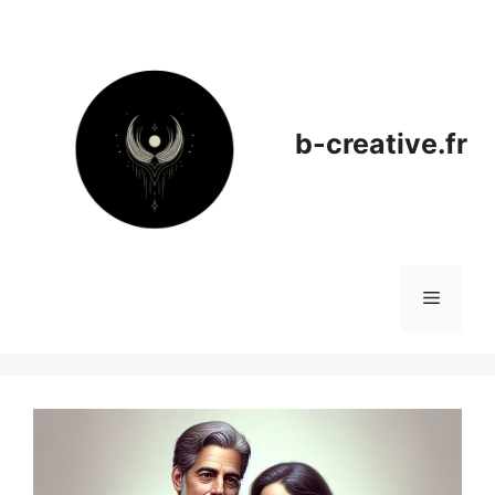
Aller
au
contenu
b-creative.fr
Menu