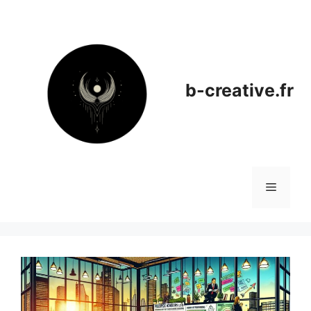
Aller
au
contenu
b-creative.fr
Menu