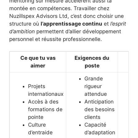
mentoring sur mesure accélèrent aussi ta
montée en compétences. Travailler chez
Nuzillspex Advisors Ltd, c’est donc choisir une
structure où
l’apprentissage continu
et
l’esprit
d’ambition
permettent d’allier développement
personnel et réussite professionnelle.
Ce que tu vas
Exigences du
At
aimer
poste
l’e
Grande
Projets
rigueur
internationaux
attendue
Accès à des
Anticipation
formations de
des besoins
pointe
clients
Culture
Capacité
d’entraide
d’adaptation