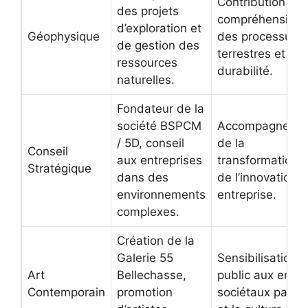
Contribution à l
des projets
compréhension
d’exploration et
Géophysique
des processus
de gestion des
terrestres et à l
ressources
durabilité.
naturelles.
Fondateur de la
société BSPCM
Accompagneme
/ 5D, conseil
de la
Conseil
aux entreprises
transformation e
Stratégique
dans des
de l’innovation 
environnements
entreprise.
complexes.
Création de la
Galerie 55
Sensibilisation 
Art
Bellechasse,
public aux enjeu
Contemporain
promotion
sociétaux par l’a