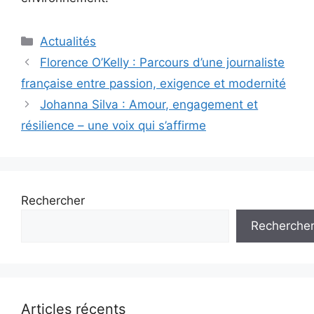
Catégories
Actualités
Florence O’Kelly : Parcours d’une journaliste
française entre passion, exigence et modernité
Johanna Silva : Amour, engagement et
résilience – une voix qui s’affirme
Rechercher
Recherche
Articles récents