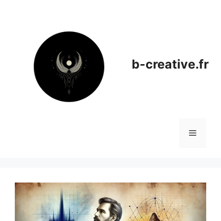
Aller
au
contenu
b-creative.fr
Menu