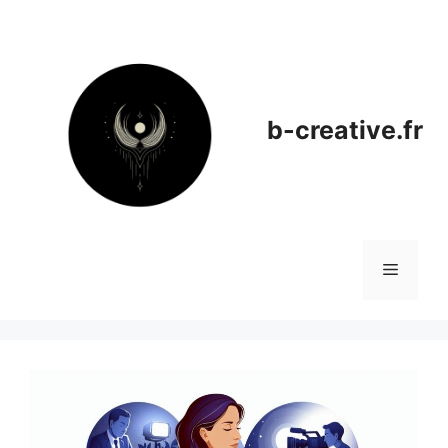
Aller
au
contenu
b-creative.fr
Menu