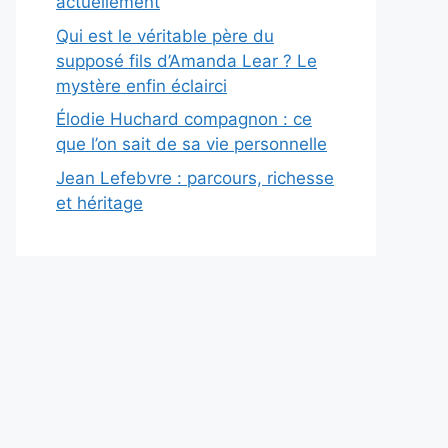
actuellement
Qui est le véritable père du
supposé fils d’Amanda Lear ? Le
mystère enfin éclairci
Élodie Huchard compagnon : ce
que l’on sait de sa vie personnelle
Jean Lefebvre : parcours, richesse
et héritage