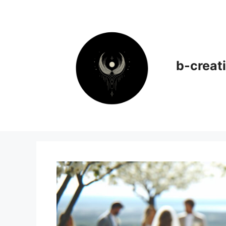
Aller
au
contenu
b-creati