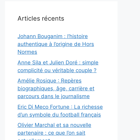
Articles récents
Johann Bouganim : l’histoire
authentique à l’origine de Hors
Normes
Anne Sila et Julien Doré : simple
complicité ou véritable couple ?
Amélie Rosique : Repères
biographiques, âge, carrière et
parcours dans le journalisme
Eric Di Meco Fortune : La richesse
d’un symbole du football français
Olivier Marchal et sa nouvelle
partenaire : ce que l’on sait